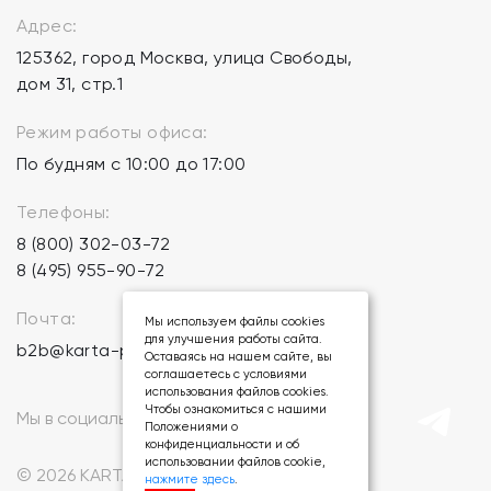
Адрес:
125362, город Москва, улица Свободы,
дом 31, стр.1
Режим работы офиса:
По будням с 10:00 до 17:00
Телефоны:
8 (800) 302-03-72
8 (495) 955-90-72
Почта:
Мы используем файлы cookies
для улучшения работы сайта.
b2b@karta-podarkov.ru
Оставаясь на нашем сайте, вы
соглашаетесь с условиями
использования файлов cookies.
Чтобы ознакомиться с нашими
Мы в социальных сетях:
Положениями о
конфиденциальности и об
использовании файлов cookie,
© 2026 KARTA-PODARKOV.RU.
нажмите здесь
.