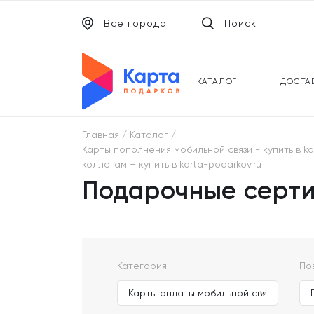
Все города
Поиск
ЭЛЕКТРОННЫЕ СЕРТИФИКАТЫ
УНИВ
ПОДАРОЧНЫЕ КАРТЫ
МОБИ
КАТАЛОГ
ДОСТА
Главная
Каталог
Карты пополнения мобильной связи - купить в k
коллегам – купить в karta-podarkov.ru
Подарочные серти
Категория
По