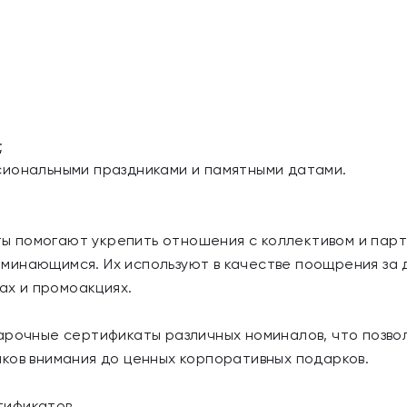
:
;
сиональными праздниками и памятными датами.
 помогают укрепить отношения с коллективом и партн
инающимся. Их используют в качестве поощрения за д
сах и промоакциях.
дарочные сертификаты различных номиналов, что позв
ков внимания до ценных корпоративных подарков.
тификатов