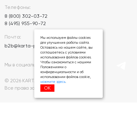
Телефоны:
8 (800) 302-03-72
8 (495) 955-90-72
Почта:
Мы используем файлы cookies
для улучшения работы сайта.
b2b@karta-podarkov.ru
Оставаясь на нашем сайте, вы
соглашаетесь с условиями
использования файлов cookies.
Чтобы ознакомиться с нашими
Мы в социальных сетях:
Положениями о
конфиденциальности и об
использовании файлов cookie,
© 2026 KARTA-PODARKOV.RU.
нажмите здесь
.
ОК
Все права защищены.