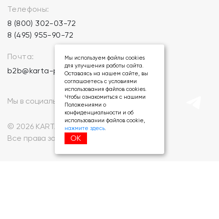
Телефоны:
8 (800) 302-03-72
8 (495) 955-90-72
Почта:
Мы используем файлы cookies
для улучшения работы сайта.
b2b@karta-podarkov.ru
Оставаясь на нашем сайте, вы
соглашаетесь с условиями
использования файлов cookies.
Чтобы ознакомиться с нашими
Мы в социальных сетях:
Положениями о
конфиденциальности и об
использовании файлов cookie,
© 2026 KARTA-PODARKOV.RU.
нажмите здесь
.
ОК
Все права защищены.