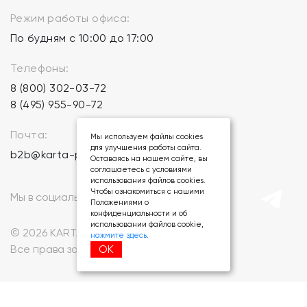
Режим работы офиса:
По будням с 10:00 до 17:00
Телефоны:
8 (800) 302-03-72
8 (495) 955-90-72
Почта:
Мы используем файлы cookies
для улучшения работы сайта.
b2b@karta-podarkov.ru
Оставаясь на нашем сайте, вы
соглашаетесь с условиями
использования файлов cookies.
Чтобы ознакомиться с нашими
Мы в социальных сетях:
Положениями о
конфиденциальности и об
использовании файлов cookie,
© 2026 KARTA-PODARKOV.RU.
нажмите здесь
.
ОК
Все права защищены.