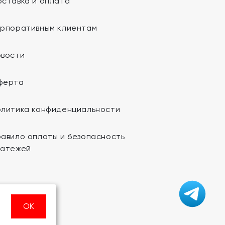
ставка и оплата
орпоративным клиентам
овости
ферта
олитика конфиденциальности
авило оплаты и безопасность
латежей
ОК