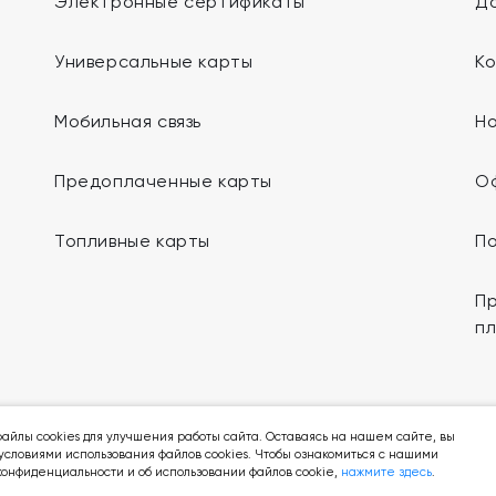
Электронные сертификаты
До
Универсальные карты
К
Мобильная связь
Н
Предоплаченные карты
О
Топливные карты
П
Пр
п
Мы в социальных сетях:
айлы cookies для улучшения работы сайта. Оставаясь на нашем сайте, вы
условиями использования файлов cookies. Чтобы ознакомиться с нашими
онфиденциальности и об использовании файлов cookie,
нажмите здесь
.