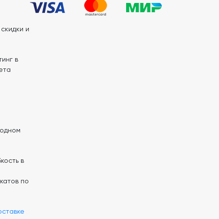
скидки и
инг в
ета
 одном
кость в
катов по
оставке