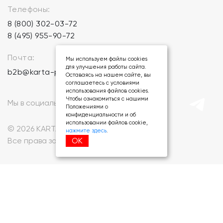
Телефоны:
8 (800) 302-03-72
8 (495) 955-90-72
Почта:
Мы используем файлы cookies
для улучшения работы сайта.
b2b@karta-podarkov.ru
Оставаясь на нашем сайте, вы
соглашаетесь с условиями
использования файлов cookies.
Чтобы ознакомиться с нашими
Мы в социальных сетях:
Положениями о
конфиденциальности и об
использовании файлов cookie,
© 2026 KARTA-PODARKOV.RU.
нажмите здесь
.
ОК
Все права защищены.