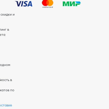
скидки и
инг в
ета
 одном
кость в
катов по
оставке