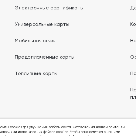
Электронные сертификаты
До
Универсальные карты
К
Мобильная связь
Н
Предоплаченные карты
О
Топливные карты
П
Пр
п
Мы в социальных сетях:
айлы cookies для улучшения работы сайта. Оставаясь на нашем сайте, вы
условиями использования файлов cookies. Чтобы ознакомиться с нашими