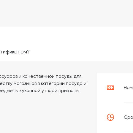
ртификатом?
ессуаров и качественной посуды для
честву магазинов в категории посуда и
Ном
предметы кухонной утвари призваны
Сро