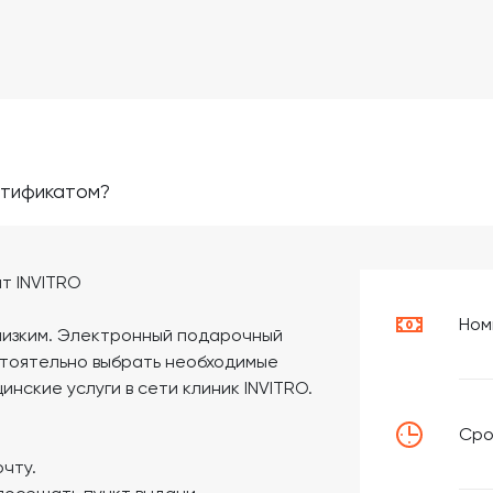
ртификатом?
т INVITRO
Ном
близким. Электронный подарочный
стоятельно выбрать необходимые
нские услуги в сети клиник INVITRO.
Сро
чту.