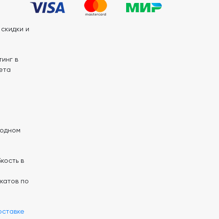
скидки и
инг в
ета
 одном
кость в
катов по
оставке