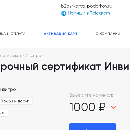
b2b@karta-podarkov.ru
Напиши в Telegram
ЕРСАЛЬНЫЕ КАРТЫ
ПРЕДОПЛАЧЕННЫЕ КАРТЫ
ЛЬНАЯ СВЯЗЬ
ТОПЛИВНЫЕ КАРТЫ
ВКА И ОПЛАТА
АКТИВАЦИЯ КАРТ
О КОМПАНИИ
ертификат «Инвитро»
рочный сертификат Инви
Выберите номинал:
Хобби и досуг
1000 ₽
ье