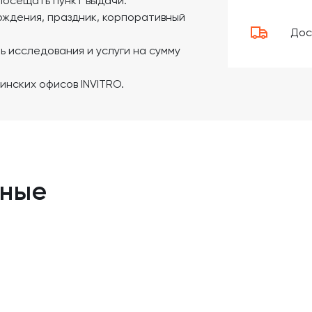
посещать пункт выдачи.
ождения, праздник, корпоративный
Дос
 исследования и услуги на сумму
инских офисов INVITRO.
нные