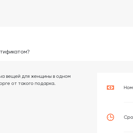
ртификатом?
ча вещей для женщины в одном
орге от такого подарка.
Ном
Сро