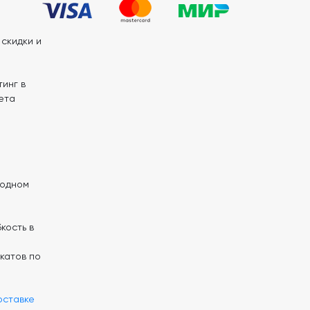
скидки и
инг в
ета
 одном
кость в
катов по
оставке