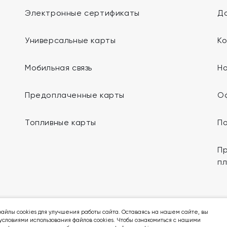
Электронные сертификаты
До
Универсальные карты
К
Мобильная связь
Н
Предоплаченные карты
О
Топливные карты
П
Пр
п
Мы в социальных сетях:
айлы cookies для улучшения работы сайта. Оставаясь на нашем сайте, вы
условиями использования файлов cookies. Чтобы ознакомиться с нашими