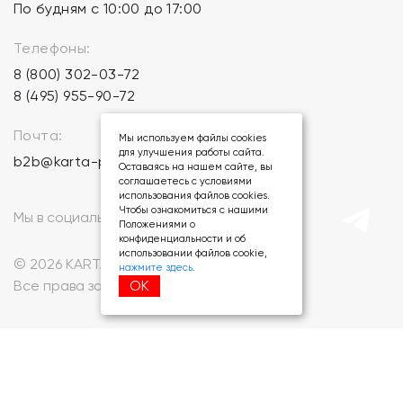
По будням с 10:00 до 17:00
Телефоны:
8 (800) 302-03-72
8 (495) 955-90-72
Почта:
Мы используем файлы cookies
для улучшения работы сайта.
b2b@karta-podarkov.ru
Оставаясь на нашем сайте, вы
соглашаетесь с условиями
использования файлов cookies.
Чтобы ознакомиться с нашими
Мы в социальных сетях:
Положениями о
конфиденциальности и об
использовании файлов cookie,
© 2026 KARTA-PODARKOV.RU.
нажмите здесь
.
ОК
Все права защищены.