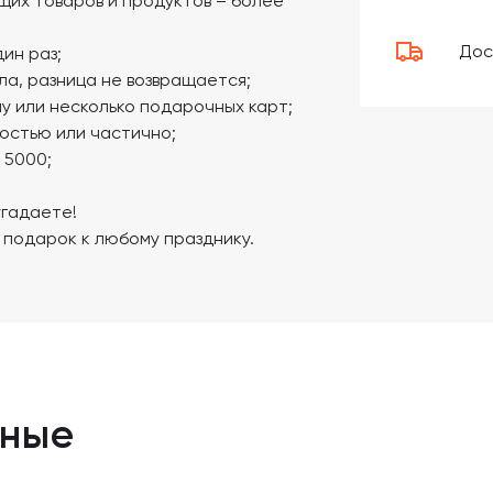
щих товаров и продуктов – более
Дос
ин раз;
ла, разница не возвращается;
у или несколько подарочных карт;
ностью или частично;
 5000;
угадаете!
подарок к любому празднику.
нные