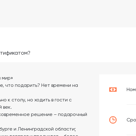
ртификатом?
 мир»
е, что подарить? Нет времени на
Ном
но к столу, но ходить в гости с
 век.
ь современное решение – подарочный
Сро
рбурге и Ленинградской области;