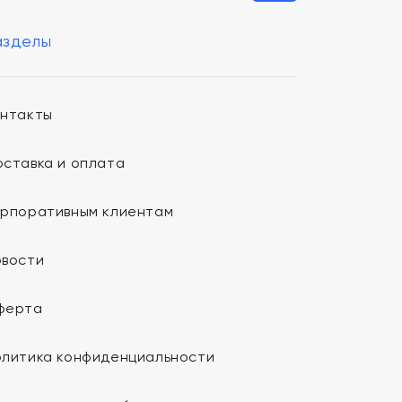
азделы
онтакты
ставка и оплата
орпоративным клиентам
овости
ферта
олитика конфиденциальности