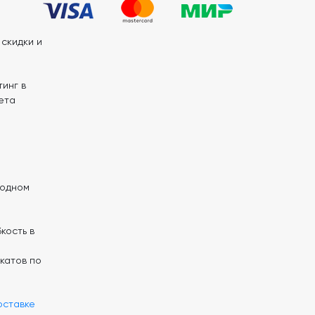
скидки и
инг в
ета
 одном
кость в
катов по
оставке