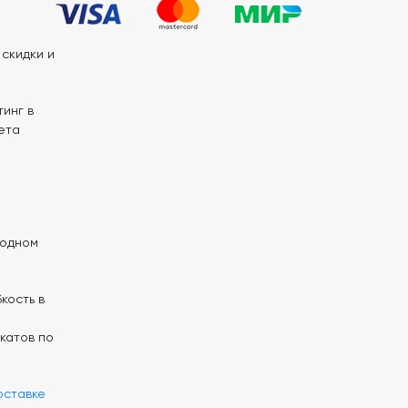
скидки и
инг в
ета
 одном
кость в
катов по
оставке