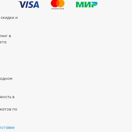
скидки и
инг в
ета
 одном
кость в
катов по
оставке