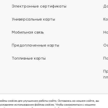
Электронные сертификаты
До
Универсальные карты
К
Мобильная связь
Н
Предоплаченные карты
О
Топливные карты
П
Пр
п
Мы в социальных сетях:
айлы cookies для улучшения работы сайта. Оставаясь на нашем сайте, вы
условиями использования файлов cookies. Чтобы ознакомиться с нашими