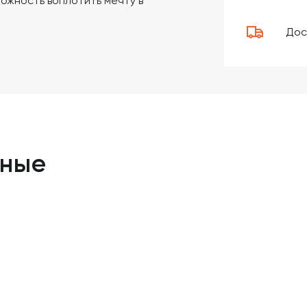
ожность воплотить мечту в
Дос
нные