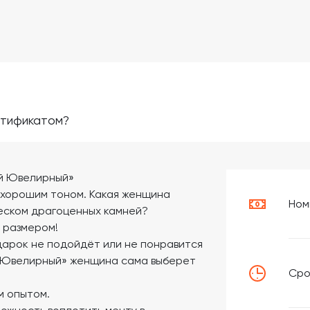
ртификатом?
й Ювелирный»
 хорошим тоном. Какая женщина
Ном
леском драгоценных камней?
с размером!
дарок не подойдёт или не понравится
й Ювелирный» женщина сама выберет
Сро
м опытом.