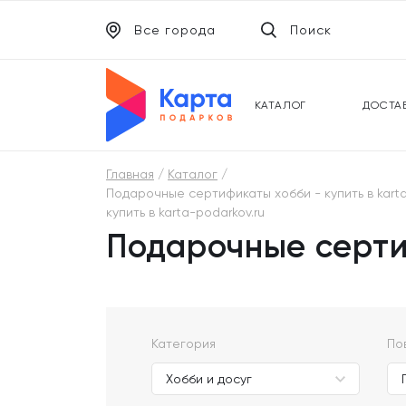
Все города
Поиск
ЭЛЕКТРОННЫЕ СЕРТИФИКАТЫ
УНИВ
ПОДАРОЧНЫЕ КАРТЫ
МОБИ
КАТАЛОГ
ДОСТА
Главная
Каталог
Подарочные сертификаты хобби - купить в karta
купить в karta-podarkov.ru
Подарочные серти
Категория
По