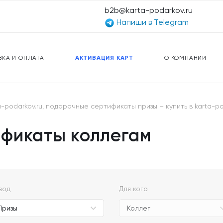
b2b@karta-podarkov.ru
Напиши в Telegram
ЕРСАЛЬНЫЕ КАРТЫ
ПРЕДОПЛАЧЕННЫЕ КАРТЫ
ЛЬНАЯ СВЯЗЬ
ТОПЛИВНЫЕ КАРТЫ
ВКА И ОПЛАТА
АКТИВАЦИЯ КАРТ
О КОМПАНИИ
-podarkov.ru, подарочные сертификаты призы – купить в karta-p
фикаты коллегам
вод
Для кого