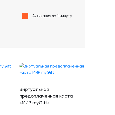
Активация за 1 минуту
Виртуальная
предоплаченная карта
«МИР myGift»