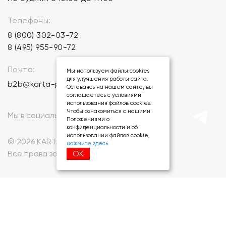
Телефоны:
8 (800) 302-03-72
8 (495) 955-90-72
Почта:
Мы используем файлы cookies
для улучшения работы сайта.
b2b@karta-podarkov.ru
Оставаясь на нашем сайте, вы
соглашаетесь с условиями
использования файлов cookies.
Чтобы ознакомиться с нашими
Мы в социальных сетях:
Положениями о
конфиденциальности и об
использовании файлов cookie,
© 2026 KARTA-PODARKOV.RU.
нажмите здесь
.
ОК
Все права защищены.