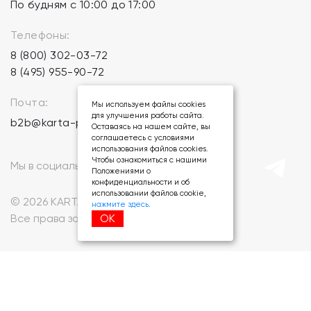
По будням с 10:00 до 17:00
Телефоны:
8 (800) 302-03-72
8 (495) 955-90-72
Почта:
Мы используем файлы cookies
для улучшения работы сайта.
b2b@karta-podarkov.ru
Оставаясь на нашем сайте, вы
соглашаетесь с условиями
использования файлов cookies.
Чтобы ознакомиться с нашими
Мы в социальных сетях:
Положениями о
конфиденциальности и об
использовании файлов cookie,
© 2026 KARTA-PODARKOV.RU.
нажмите здесь
.
ОК
Все права защищены.