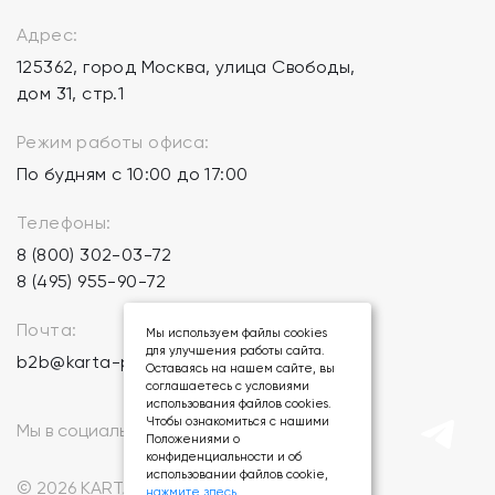
Адрес:
125362, город Москва, улица Свободы,
дом 31, стр.1
Режим работы офиса:
По будням с 10:00 до 17:00
Телефоны:
8 (800) 302-03-72
8 (495) 955-90-72
Почта:
Мы используем файлы cookies
для улучшения работы сайта.
b2b@karta-podarkov.ru
Оставаясь на нашем сайте, вы
соглашаетесь с условиями
использования файлов cookies.
Чтобы ознакомиться с нашими
Мы в социальных сетях:
Положениями о
конфиденциальности и об
использовании файлов cookie,
© 2026 KARTA-PODARKOV.RU.
нажмите здесь
.